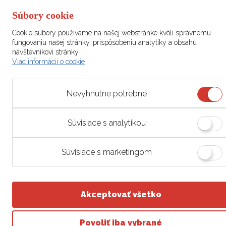
049 22
obchodné
vyskytol
Gemerská
podmienky -
akýkoľvek
Súbory cookie
Poloma
partner
technický
Cookie súbory používame na našej webstránke kvôli správnemu
Všeobecné
problém
fungovaniu našej stránky, prispôsobeniu analytiky a obsahu
IČO:
obchodné
alebo si
návštevníkovi stránky.
54182506
podmienky -
neviete
Viac informácií o cookie
DIČ:
užívateľ
dať rady,
2121600316
Odstúpenie
neváhajte
Nevyhnutne potrebné
od zmluvy
nás
kontaktovať.
Reklamačný
Súvisiace s analytikou
poriadok
info@kontaktujma.sk
Reklamačný
Súvisiace s marketingom
formular
Správa
cookies
Akceptovať všetko
©2023-2024 kontaktujma.sk všetky práva vyhradené | o tento portál sa stará
domarstudio.sk
Povoliť iba vybrané