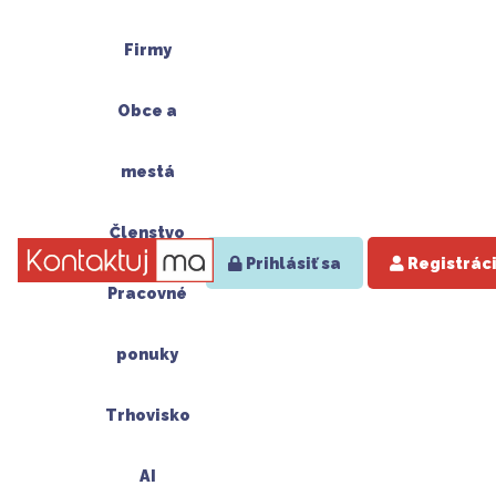
Firmy
Obce a
mestá
Členstvo
Prihlásiť sa
Registrác
Pracovné
ponuky
Trhovisko
AI