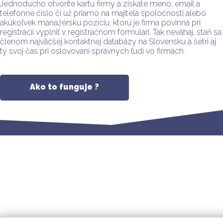
Jednoducho otvoríte kartu firmy a získate meno, email a
telefónne číslo či už priamo na majiteľa spoločnosti alebo
akúkoľvek manažérsku pozíciu, ktorú je firma povinná pri
registrácii vyplniť v registračnom formulári. Tak neváhaj, staň sa
členom najväčšej kontaktnej databázy na Slovensku a šetri aj
ty svoj čas pri oslovovaní správnych ľudí vo firmách.
Ako to funguje ?
Prevádzkovateľ
Odkazy
Technická
Náš
portálu
podpora
facebook
Ochrana
Milion web
osobných
Sme tu
s.r.o.
údajov
pre vás. Ak
Súlovská 108
Všeobecné
sa vám